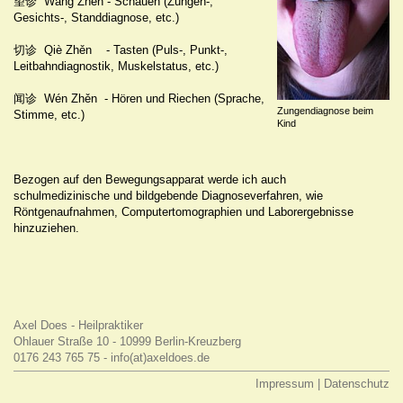
望诊 Wàng Zhěn - Schauen (Zungen-,
Gesichts-, Standdiagnose, etc.)
切诊 Qiè Zhěn - Tasten (Puls-, Punkt-,
Leitbahndiagnostik, Muskelstatus, etc.)
闻诊 Wén Zhěn - Hören und Riechen (Sprache,
Zungendiagnose beim
Stimme, etc.)
Kind
Bezogen auf den Bewegungsapparat werde ich auch
schulmedizinische und bildgebende Diagnoseverfahren, wie
Röntgenaufnahmen, Computertomographien und Laborergebnisse
hinzuziehen.
Axel Does - Heilpraktiker
Ohlauer Straße 10 - 10999 Berlin-Kreuzberg
0176 243 765 75 -
info
(at)
axeldoes.de
Impressum
|
Datenschutz