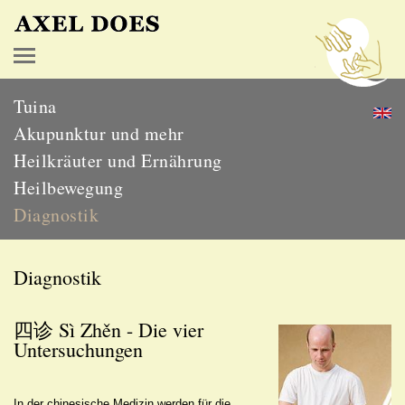
Tuina
Akupunktur und mehr
Heilkräuter und Ernährung
Heilbewegung
Diagnostik
Diagnostik
四诊 Sì Zhěn - Die vier
Untersuchungen
In der chinesische Medizin werden für die